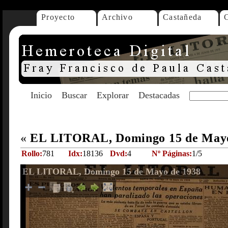
Proyecto
Archivo
Castañeda
Inicio
Buscar
Explorar
Destacadas
«
EL LITORAL, Domingo 15 de May
Rollo:
781
Idx:
18136
Dvd:
4
Nº Páginas:
1/5
EL LITORAL, Domingo 15 de Mayo de 1938