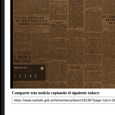
PAGINAS
1
2
3
4
5
Comparte esta noticia copiando el siguiente enlace: