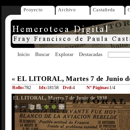
Proyecto
Archivo
Castañeda
Inicio
Buscar
Explorar
Destacadas
«
EL LITORAL, Martes 7 de Junio d
Rollo:
782
Idx:
18158
Dvd:
4
Nº Páginas:
1/4
EL LITORAL, Martes 7 de Junio de 1938