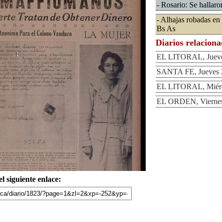
- Rosario: Se hallar
- Alhajas robadas en
Bs As
Diarios relacion
EL LITORAL, Jueve
SANTA FE, Jueves 
EL LITORAL, Miérc
EL ORDEN, Viernes
l siguiente enlace: