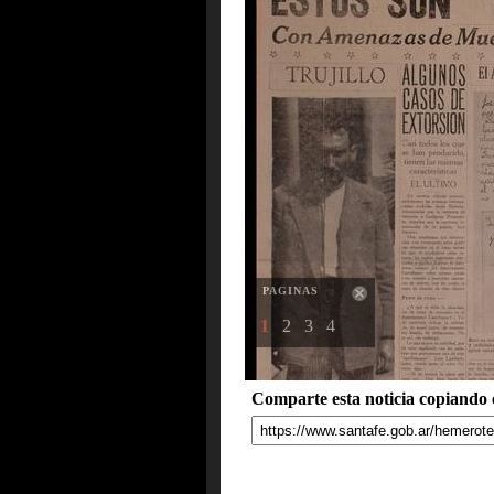
PAGINAS
1
2
3
4
Comparte esta noticia copiando e