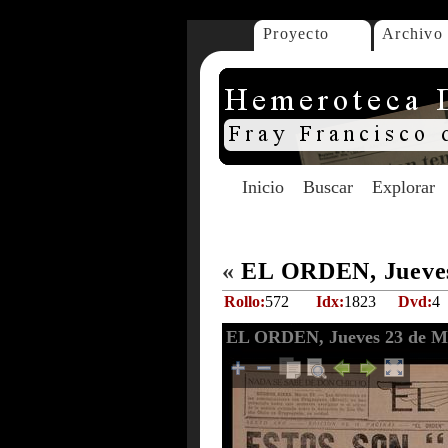
Proyecto
Archivo
Inicio
Buscar
Explorar
«
EL ORDEN, Jueves
Rollo:
572
Idx:
1823
Dvd:
4
EL ORDEN, Jueves 23 de M