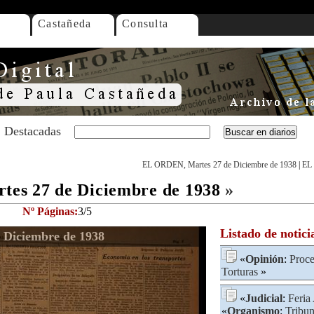
Castañeda
Consulta
Destacadas
EL ORDEN, Martes 27 de Diciembre de 1938
|
EL 
es 27 de Diciembre de 1938
»
Nº Páginas:
3/5
Listado de notici
Diciembre de 1938
«
Opinión
:
Proce
Torturas
»
«
Judicial
:
Feria
«
Organismo
:
Tribun