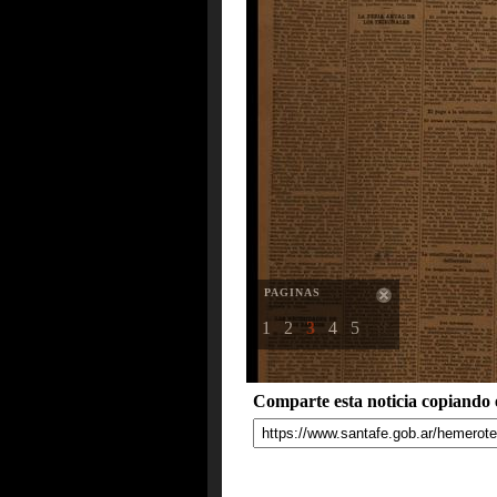
PAGINAS
1
2
3
4
5
Comparte esta noticia copiando e