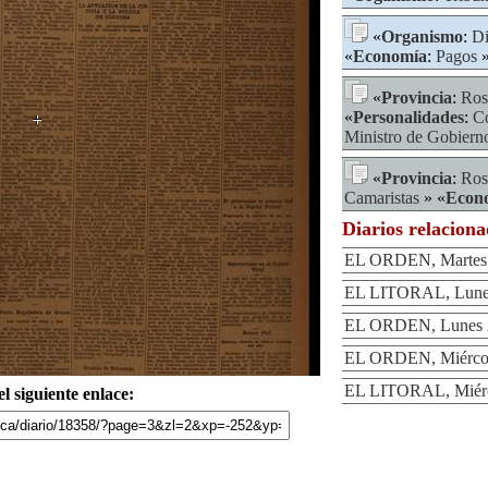
«
Organismo
:
Di
«
Economía
:
Pagos
»
«
Provincia
:
Ros
«
Personalidades
:
Co
Ministro de Gobiern
«
Provincia
:
Ros
Camaristas
» «
Econ
Diarios relacion
EL ORDEN, Martes 
EL LITORAL, Lunes
EL ORDEN, Lunes 2
EL ORDEN, Miércole
EL LITORAL, Miérco
l siguiente enlace: