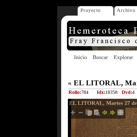
Proyecto
Archivo
Inicio
Buscar
Explorar
«
EL LITORAL, Mart
Rollo:
784
Idx:
18358
Dvd:
4
EL LITORAL, Martes 27 de 