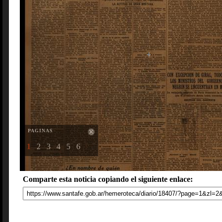
PAGINAS
1
2
3
4
5
6
Comparte esta noticia copiando el siguiente enlace: