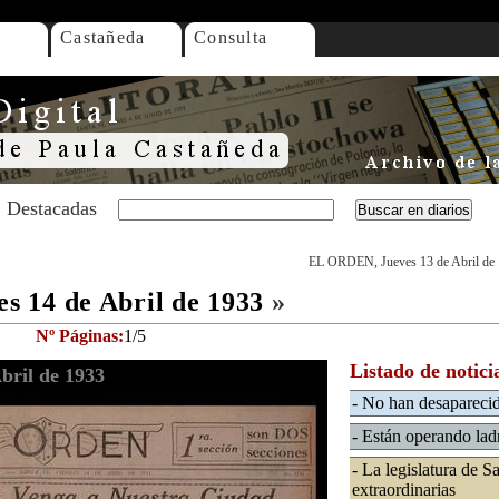
Castañeda
Consulta
Destacadas
EL ORDEN, Jueves 13 de Abril de
 14 de Abril de 1933
»
Nº Páginas:
1/5
Listado de notici
bril de 1933
- No han desaparecid
- Están operando lad
- La legislatura de S
extraordinarias