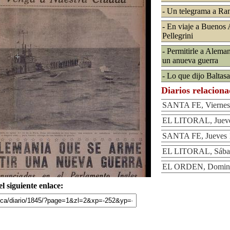
- Un telegrama a R
- En viaje a Buenos A
Pellegrini
- Permitirle a Aleman
un anueva guerra
- Lo que dijo Baltas
Diarios relacion
SANTA FE, Viernes 
EL LITORAL, Jueves
SANTA FE, Jueves 1
EL LITORAL, Sábado
EL ORDEN, Domingo
l siguiente enlace: