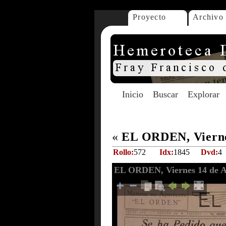
Proyecto
Archivo
Inicio
Buscar
Explorar
«
EL ORDEN, Viernes
Rollo:
572
Idx:
1845
Dvd:
4
EL ORDEN, Viernes 14 de A