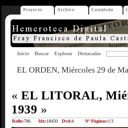
Proyecto
Archivo
Castañeda
Inicio
Buscar
Explorar
Destacadas
EL ORDEN, Miércoles 29 de Ma
«
EL LITORAL, Miérc
1939
»
Rollo:
786
Idx:
18450
Dvd:
4
Nº Páginas:
1/3