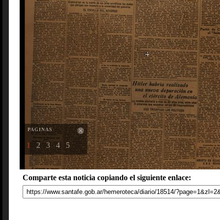
PAGINAS
1
2
3
4
5
Comparte esta noticia copiando el siguiente enlace: