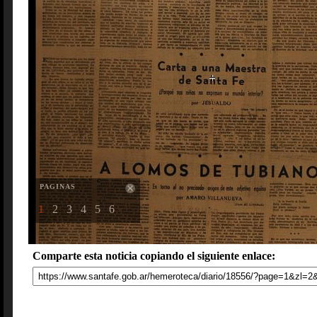
PAGINAS
1
2
3
4
5
6
Comparte esta noticia copiando el siguiente enlace: