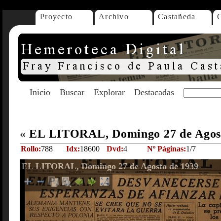
Proyecto
Archivo
Castañeda
Inicio
Buscar
Explorar
Destacadas
«
EL LITORAL, Domingo 27 de Agos
Rollo:
788
Idx:
18600
Dvd:
4
Nº Páginas:
1/7
EL LITORAL, Domingo 27 de Agosto de 1939