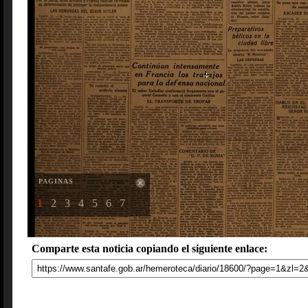
PAGINAS
1
2
3
4
5
6
7
Comparte esta noticia copiando el siguiente enlace: