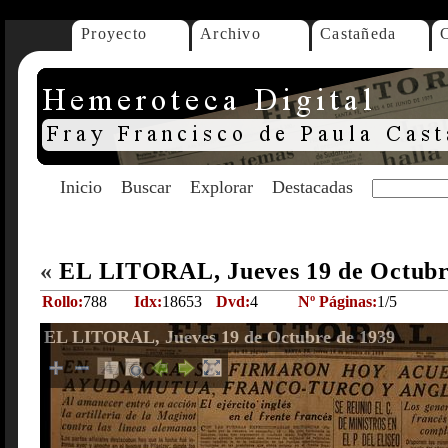
Proyecto
Archivo
Castañeda
Inicio
Buscar
Explorar
Destacadas
«
EL LITORAL, Jueves 19 de Octubr
Rollo:
788
Idx:
18653
Dvd:
4
Nº Páginas:
1/5
EL LITORAL, Jueves 19 de Octubre de 1939