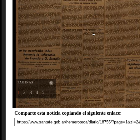
PAGINAS
1
2
3
4
5
Comparte esta noticia copiando el siguiente enlace: