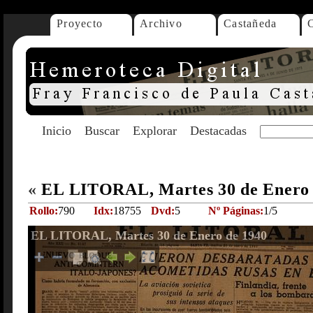
Proyecto
Archivo
Castañeda
Inicio
Buscar
Explorar
Destacadas
«
EL LITORAL, Martes 30 de Enero
Rollo:
790
Idx:
18755
Dvd:
5
Nº Páginas:
1/5
EL LITORAL, Martes 30 de Enero de 1940