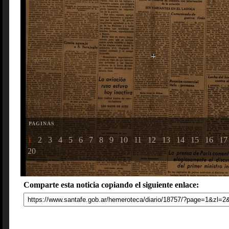
PAGINAS
1
2
3
4
5
6
7
8
9
10
11
12
13
14
15
16
17
20
Comparte esta noticia copiando el siguiente enlace: