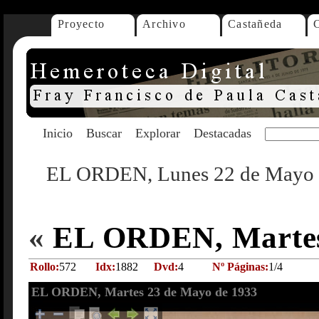
Proyecto
Archivo
Castañeda
Inicio
Buscar
Explorar
Destacadas
EL ORDEN, Lunes 22 de Mayo 
«
EL ORDEN, Martes
Rollo:
572
Idx:
1882
Dvd:
4
Nº Páginas:
1/4
EL ORDEN, Martes 23 de Mayo de 1933