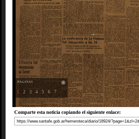
PAGINAS
1
2
3
4
5
6
7
Comparte esta noticia copiando el siguiente enlace: