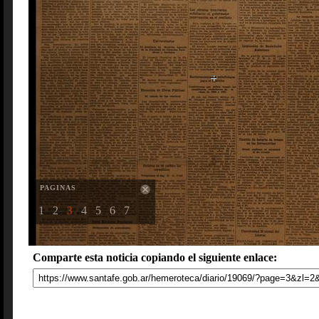
PAGINAS
1
2
3
4
5
6
7
Comparte esta noticia copiando el siguiente enlace: