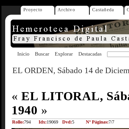
Proyecto
Archivo
Castañeda
Inicio
Buscar
Explorar
Destacadas
EL ORDEN, Sábado 14 de Diciem
«
EL LITORAL, Sábad
1940
»
Rollo:
794
Idx:
19069
Dvd:
5
Nº Páginas:
7/7