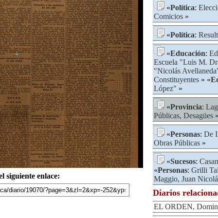
«
Política
:
Elecci
Comicios
»
«
Política
:
Result
«
Educación
:
Ed
Escuela "Luis M. D
"Nicolás Avellaneda
Constituyentes
» «
E
López"
»
«
Provincia
:
Lag
Públicas, Desagües
»
«
Personas
:
De I
Obras Públicas
»
«
Sucesos
:
Casam
«
Personas
:
Grilli T
l siguiente enlace:
Maggio, Juan Nicolá
Diarios relacion
EL ORDEN, Domingo