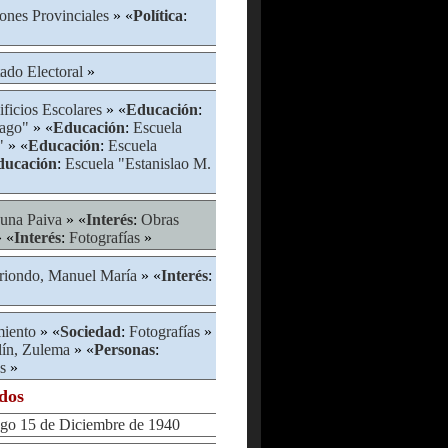
ones Provinciales
» «
Política
:
ado Electoral
»
ificios Escolares
» «
Educación
:
rago"
» «
Educación
:
Escuela
"
» «
Educación
:
Escuela
ducación
:
Escuela "Estanislao M.
una Paiva
» «
Interés
:
Obras
 «
Interés
:
Fotografías
»
riondo, Manuel María
» «
Interés
:
iento
» «
Sociedad
:
Fotografías
»
alín, Zulema
» «
Personas
:
s
»
ados
 15 de Diciembre de 1940