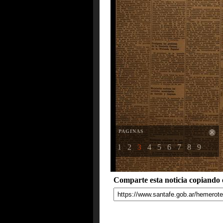
PAGINAS
1
2
3
4
5
6
7
8
9
Comparte esta noticia copiando e