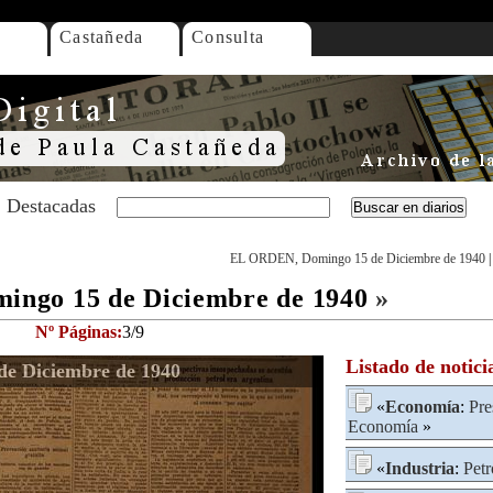
Castañeda
Consulta
Destacadas
EL ORDEN, Domingo 15 de Diciembre de 1940
ngo 15 de Diciembre de 1940
»
Nº Páginas:
3/9
Listado de notici
e Diciembre de 1940
«
Economía
:
Pre
Economía
»
«
Industria
:
Petr