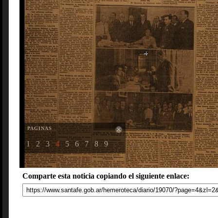
PAGINAS
1
2
3
4
5
6
7
8
9
Comparte esta noticia copiando el siguiente enlace: