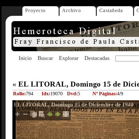
Proyecto
Archivo
Castañeda
Inicio
Buscar
Explorar
Destacadas
«
EL LITORAL, Domingo 15 de Dici
Rollo:
794
Idx:
19070
Dvd:
5
Nº Páginas:
4/9
EL LITORAL, Domingo 15 de Diciembre de 1940