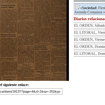
«
Sociedad
:
Fies
Avenida Costanera
»
Diarios relacion
EL ORDEN, Sábado 
EL LITORAL, Vierne
EL ORDEN, Viernes 
EL ORDEN, Domingo
EL LITORAL, Domin
l siguiente enlace: