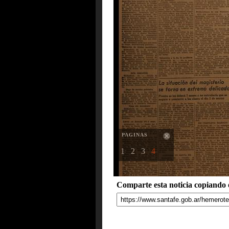
PAGINAS
1
2
3
4
Comparte esta noticia copiando e