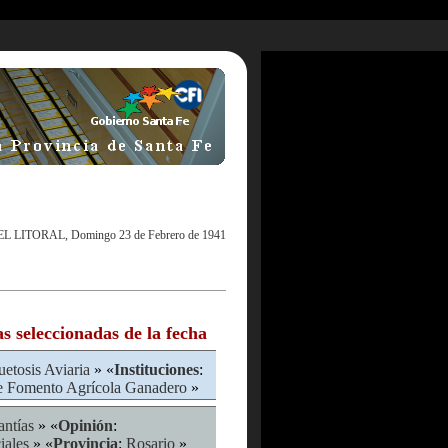
EL LITORAL, Domingo 23 de Febrero de 1941
as seleccionadas de la fecha
uetosis Aviaria
» «
Instituciones
:
e Fomento Agrícola Ganadero
»
antías
» «
Opinión
:
iales
» «
Provincia
:
Rosario
»