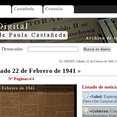
Castañeda
Consulta
Destacadas
EL ORDEN, Sábado 22 de Febrero de 1941
|
do 22 de Febrero de 1941
»
Nº Páginas:
4/4
Listado de notici
Febrero de 1941
«
Salud
:
Espiroq
Dirección General d
«
Gobierno
:
Ces
Procedimientos Polic