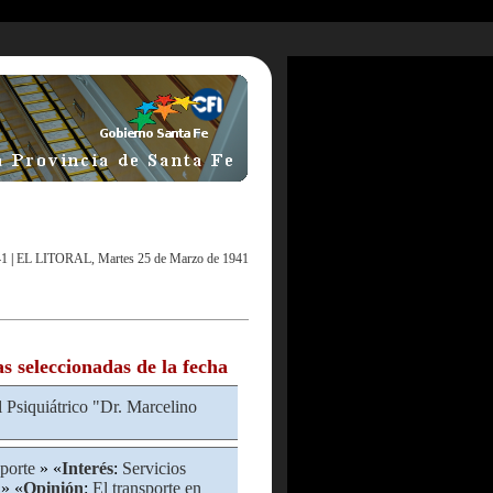
41
|
EL LITORAL, Martes 25 de Marzo de 1941
as seleccionadas de la fecha
l Psiquiátrico "Dr. Marcelino
porte
» «
Interés
:
Servicios
» «
Opinión
:
El transporte en