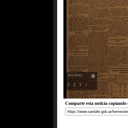
PAGINAS
1
2
3
4
Comparte esta noticia copiando e