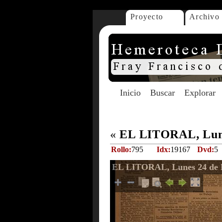
Proyecto
Archivo
Inicio
Buscar
Explorar
«
EL LITORAL, Lune
Rollo:
795
Idx:
19167
Dvd:
5
EL LITORAL, Lunes 24 de 