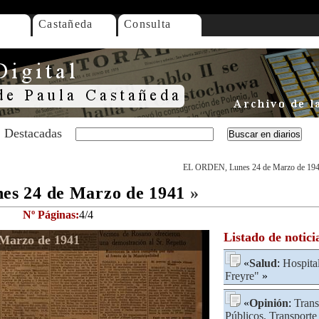
Castañeda
Consulta
Destacadas
EL ORDEN, Lunes 24 de Marzo de 19
s 24 de Marzo de 1941
»
Nº Páginas:
4/4
Listado de notici
Marzo de 1941
«
Salud
:
Hospita
Freyre"
»
«
Opinión
:
Trans
Públicos, Transporte