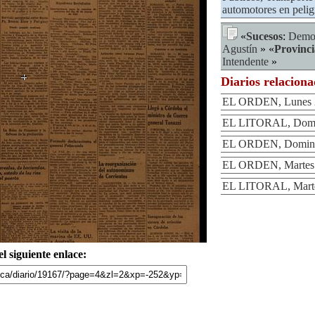
automotores en pelig
«
Sucesos
:
Demos
Agustín
» «
Provinci
Intendente
»
Diarios relacion
EL ORDEN, Lunes 2
EL LITORAL, Domin
EL ORDEN, Domingo
EL ORDEN, Martes 
EL LITORAL, Marte
l siguiente enlace: