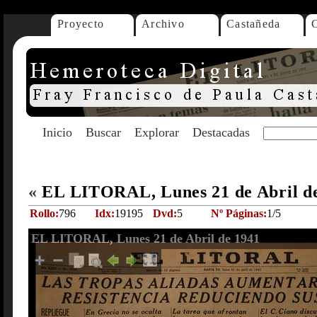
Proyecto
Archivo
Castañeda
Inicio
Buscar
Explorar
Destacadas
«
EL LITORAL, Lunes 21 de Abril d
Rollo:
796
Idx:
19195
Dvd:
5
Nº Páginas:
1/5
EL LITORAL, Lunes 21 de Abril de 1941