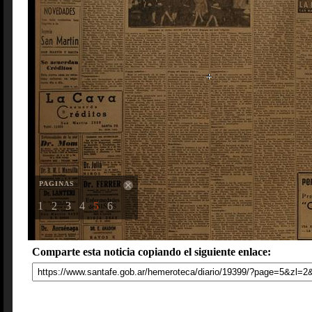
PAGINAS
1
2
3
4
5
6
Comparte esta noticia copiando el siguiente enlace: