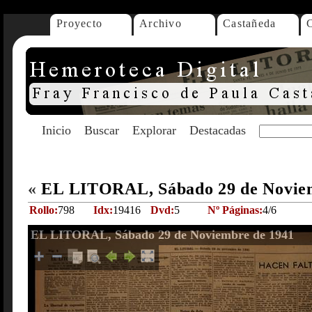
Proyecto
Archivo
Castañeda
Inicio
Buscar
Explorar
Destacadas
«
EL LITORAL, Sábado 29 de Novie
Rollo:
798
Idx:
19416
Dvd:
5
Nº Páginas:
4/6
EL LITORAL, Sábado 29 de Noviembre de 1941