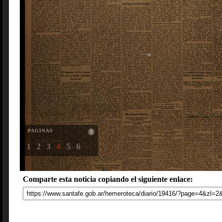
PAGINAS
1
2
3
4
5
6
Comparte esta noticia copiando el siguiente enlace: