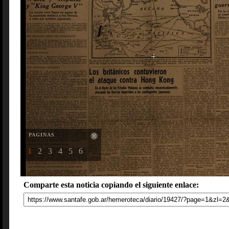
PAGINAS
1
2
3
4
5
6
Comparte esta noticia copiando el siguiente enlace: