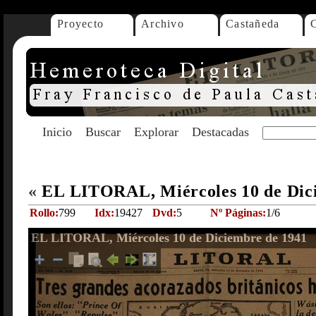
Proyecto
Archivo
Castañeda
Inicio
Buscar
Explorar
Destacadas
«
EL LITORAL, Miércoles 10 de Dic
Rollo:
799
Idx:
19427
Dvd:
5
Nº Páginas:
1/6
EL LITORAL, Miércoles 10 de Diciembre de 1941