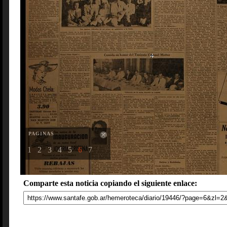
PAGINAS
1
2
3
4
5
6
7
Comparte esta noticia copiando el siguiente enlace: