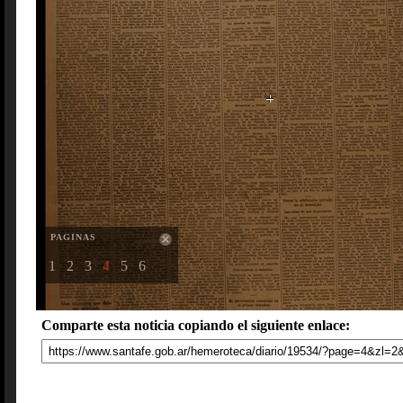
PAGINAS
1
2
3
4
5
6
Comparte esta noticia copiando el siguiente enlace: