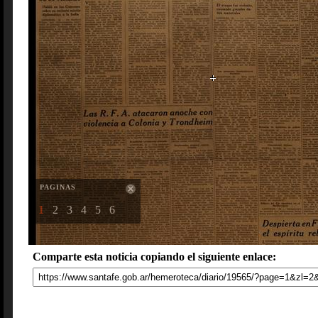
PAGINAS
1
2
3
4
5
6
Comparte esta noticia copiando el siguiente enlace: