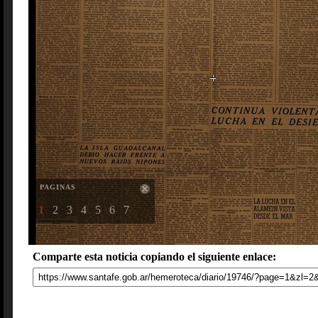
PAGINAS
1
2
3
4
5
6
7
Comparte esta noticia copiando el siguiente enlace: