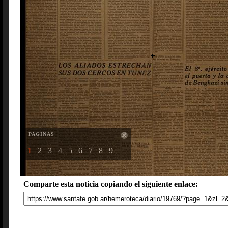
PAGINAS
1
2
3
4
5
6
7
8
9
Comparte esta noticia copiando el siguiente enlace: