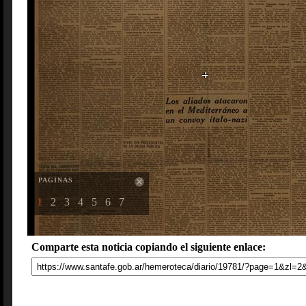
PAGINAS
1
2
3
4
5
6
7
Comparte esta noticia copiando el siguiente enlace: