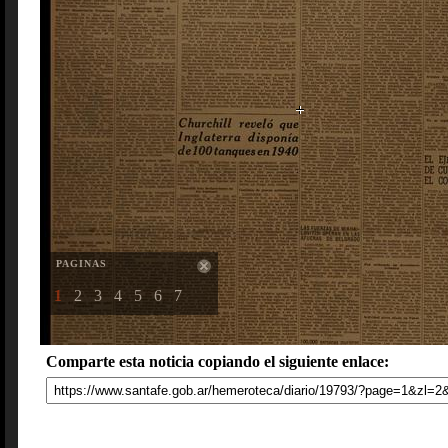
PAGINAS
1
2
3
4
5
6
7
Comparte esta noticia copiando el siguiente enlace: