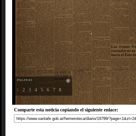
PAGINAS
1
2
3
4
5
6
7
8
Comparte esta noticia copiando el siguiente enlace: