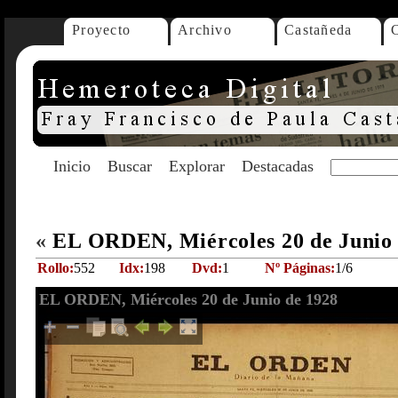
Proyecto
Archivo
Castañeda
Inicio
Buscar
Explorar
Destacadas
«
EL ORDEN, Miércoles 20 de Junio
Rollo:
552
Idx:
198
Dvd:
1
Nº Páginas:
1/6
EL ORDEN, Miércoles 20 de Junio de 1928