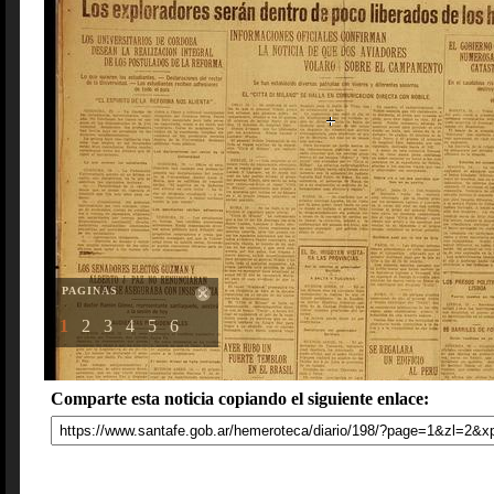
PAGINAS
1
2
3
4
5
6
Comparte esta noticia copiando el siguiente enlace: