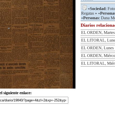
«
Sociedad
:
Foto
Regatas
» «
Persona
«
Personas
:
Dana Mo
Diarios relacion
EL ORDEN, Martes 2
EL LITORAL, Lunes
EL ORDEN, Lunes 1
EL ORDEN, Miércole
EL LITORAL, Miérco
l siguiente enlace: