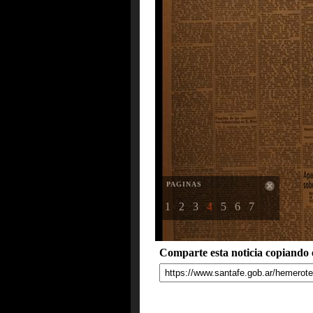
PAGINAS
1
2
3
4
5
6
7
Comparte esta noticia copiando e