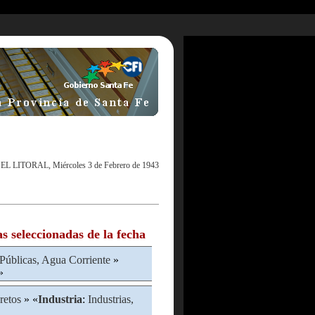
|
EL LITORAL, Miércoles 3 de Febrero de 1943
as seleccionadas de la fecha
Públicas, Agua Corriente
»
»
retos
» «
Industria
:
Industrias,