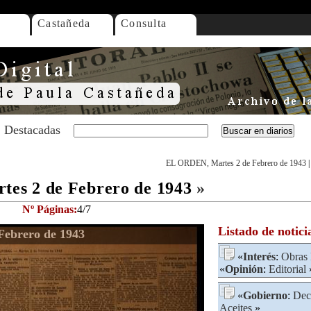
Castañeda
Consulta
Destacadas
EL ORDEN, Martes 2 de Febrero de 1943
es 2 de Febrero de 1943
»
Nº Páginas:
4/7
Listado de notici
ebrero de 1943
«
Interés
:
Obras 
«
Opinión
:
Editorial
«
Gobierno
:
Dec
Aceites
»