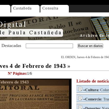
Castañeda
Consulta
Destacadas
EL ORDEN, Jueves 4 de Febrero de 194
es 4 de Febrero de 1943
»
Nº Páginas:
1/6
Listado de notici
ebrero de 1943
«
Cultura
:
Colum
«
Comercio
:
Tra
«
Deportes
:
Nata