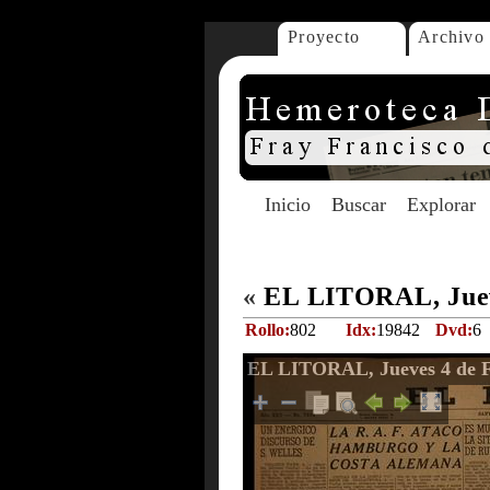
Proyecto
Archivo
Inicio
Buscar
Explorar
«
EL LITORAL, Juev
Rollo:
802
Idx:
19842
Dvd:
6
EL LITORAL, Jueves 4 de F