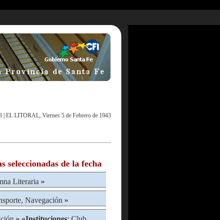
3
|
EL LITORAL, Viernes 5 de Febrero de 1943
as seleccionadas de la fecha
na Literaria
»
nsporte, Navegación
»
ción
» «
Instituciones
:
Club