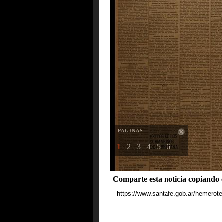
PAGINAS
1
2
3
4
5
6
Comparte esta noticia copiando e