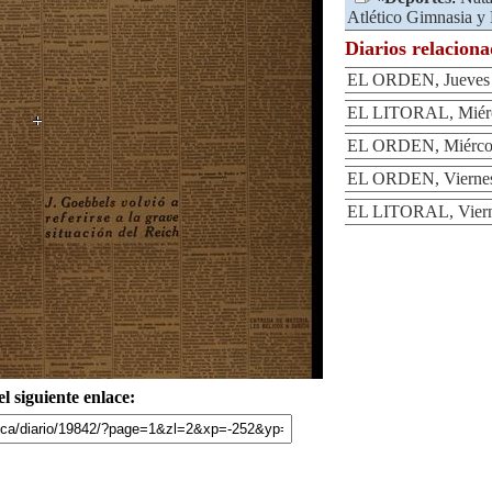
Atlético Gimnasia y
Diarios relacion
EL ORDEN, Jueves 4
EL LITORAL, Miérco
EL ORDEN, Miércole
EL ORDEN, Viernes 
EL LITORAL, Vierne
l siguiente enlace: