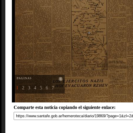
PAGINAS
1
2
3
4
5
6
7
Comparte esta noticia copiando el siguiente enlace: