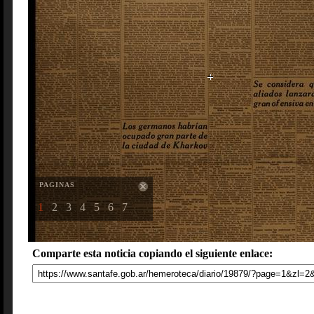
PAGINAS
1
2
3
4
5
6
7
Comparte esta noticia copiando el siguiente enlace: