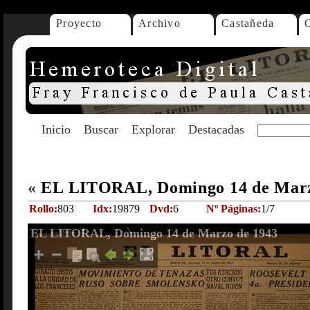
Proyecto
Archivo
Castañeda
Inicio
Buscar
Explorar
Destacadas
«
EL LITORAL, Domingo 14 de Marz
Rollo:
803
Idx:
19879
Dvd:
6
Nº Páginas:
1/7
EL LITORAL, Domingo 14 de Marzo de 1943