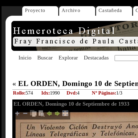
Proyecto
Archivo
Castañeda
Inicio
Buscar
Explorar
Destacadas
«
EL ORDEN, Domingo 10 de Septie
Rollo:
574
Idx:
1990
Dvd:
4
Nº Páginas:
1/3
EL ORDEN, Domingo 10 de Septiembre de 1933