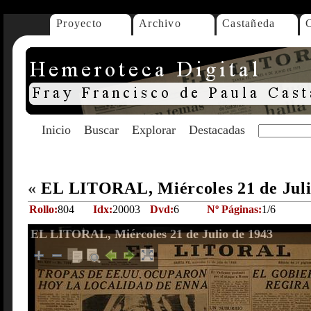
Proyecto
Archivo
Castañeda
Inicio
Buscar
Explorar
Destacadas
«
EL LITORAL, Miércoles 21 de Juli
Rollo:
804
Idx:
20003
Dvd:
6
Nº Páginas:
1/6
EL LITORAL, Miércoles 21 de Julio de 1943