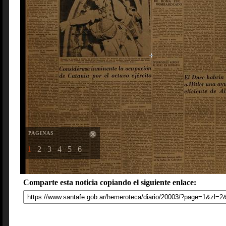
PAGINAS
1
2
3
4
5
6
Comparte esta noticia copiando el siguiente enlace: