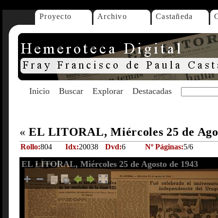
Proyecto
Archivo
Castañeda
Inicio
Buscar
Explorar
Destacadas
«
EL LITORAL, Miércoles 25 de Ago
Rollo:
804
Idx:
20038
Dvd:
6
Nº Páginas:
5/6
EL LITORAL, Miércoles 25 de Agosto de 1943