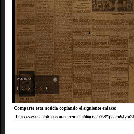
PAGINAS
1
2
3
4
5
6
Comparte esta noticia copiando el siguiente enlace: