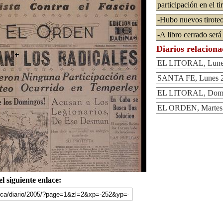
participación en el t
-Hubo nuevos tirote
-A libro cerrado ser
Diarios relacion
EL LITORAL, Lunes
SANTA FE, Lunes 25
EL LITORAL, Domin
EL ORDEN, Martes 2
l siguiente enlace: