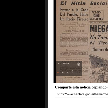
PAGINAS
1
2
3
4
Comparte esta noticia copiando e