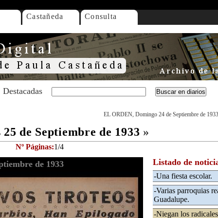
Castañeda
Consulta
Destacadas
EL ORDEN, Domingo 24 de Septiembre de 193
25 de Septiembre de 1933
»
Nº Páginas:
1/4
Listado de notici
tiembre de 1933
-Una fiesta escolar.
-Varias parroquias re
Guadalupe.
-Niegan los radicale