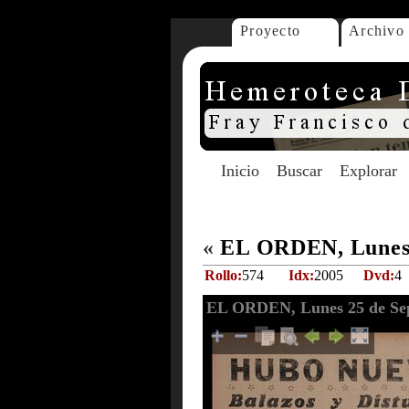
Proyecto
Archivo
Inicio
Buscar
Explorar
«
EL ORDEN, Lunes 
Rollo:
574
Idx:
2005
Dvd:
4
EL ORDEN, Lunes 25 de Sep