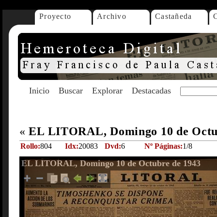
Proyecto
Archivo
Castañeda
Inicio
Buscar
Explorar
Destacadas
«
EL LITORAL, Domingo 10 de Octu
Rollo:
804
Idx:
20083
Dvd:
6
Nº Páginas:
1/8
EL LITORAL, Domingo 10 de Octubre de 1943