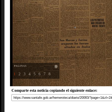
PAGINAS
1
2
3
4
5
6
7
8
Comparte esta noticia copiando el siguiente enlace: