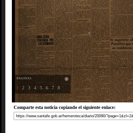
PAGINAS
1
2
3
4
5
6
7
8
Comparte esta noticia copiando el siguiente enlace: