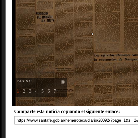
PAGINAS
1
2
3
4
5
6
7
Comparte esta noticia copiando el siguiente enlace: