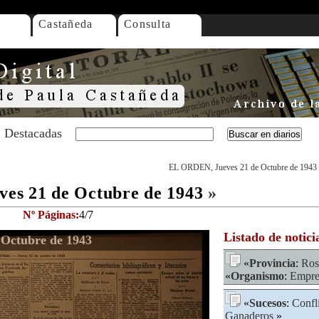
Castañeda
Consulta
Destacadas
EL ORDEN, Jueves 21 de Octubre de 1943
es 21 de Octubre de 1943
»
Nº Páginas:
4/7
Listado de notici
Octubre de 1943
«
Provincia
:
Ros
«
Organismo
:
Empre
«
Sucesos
:
Confl
Ganaderos
»