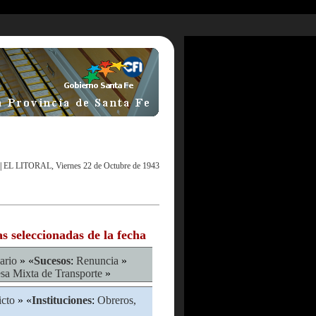
|
EL LITORAL, Viernes 22 de Octubre de 1943
as seleccionadas de la fecha
ario
» «
Sucesos
:
Renuncia
»
sa Mixta de Transporte
»
icto
» «
Instituciones
:
Obreros,