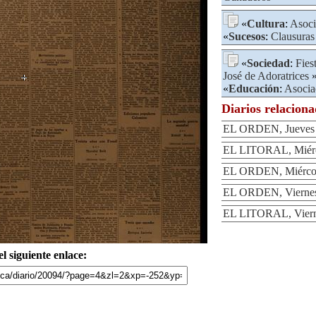
«
Cultura
:
Asoci
«
Sucesos
:
Clausuras
«
Sociedad
:
Fies
José de Adoratrices
»
«
Educación
:
Asocia
Diarios relacion
EL ORDEN, Jueves 
EL LITORAL, Miérco
EL ORDEN, Miércole
EL ORDEN, Viernes 
EL LITORAL, Vierne
l siguiente enlace: