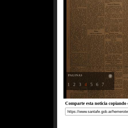
PAGINAS
1
2
3
4
5
6
7
Comparte esta noticia copiando e