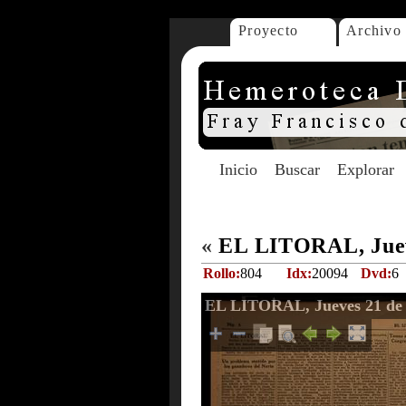
Proyecto
Archivo
Inicio
Buscar
Explorar
«
EL LITORAL, Juev
Rollo:
804
Idx:
20094
Dvd:
6
EL LITORAL, Jueves 21 de 