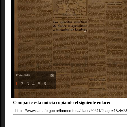
PAGINAS
1
2
3
4
5
6
Comparte esta noticia copiando el siguiente enlace: