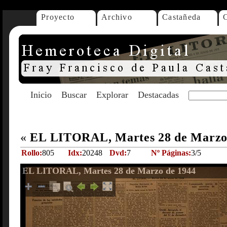
Proyecto
Archivo
Castañeda
Inicio
Buscar
Explorar
Destacadas
«
EL LITORAL, Martes 28 de Marzo
Rollo:
805
Idx:
20248
Dvd:
7
Nº Páginas:
3/5
EL LITORAL, Martes 28 de Marzo de 1944