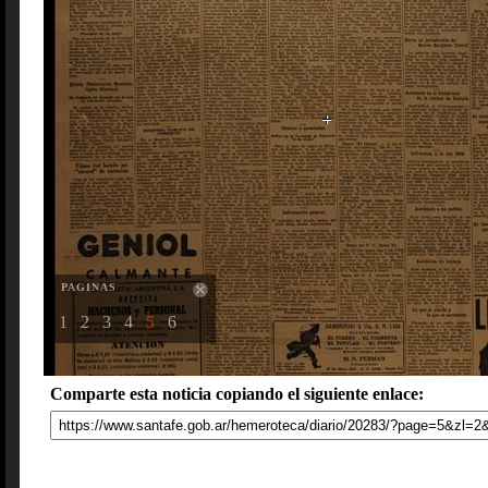
PAGINAS
1
2
3
4
5
6
Comparte esta noticia copiando el siguiente enlace: