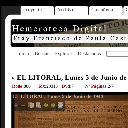
Proyecto
Archivo
Castañeda
Inicio
Buscar
Explorar
Destacadas
«
EL LITORAL, Lunes 5 de Junio de
Rollo:
806
Idx:
20315
Dvd:
7
Nº Páginas:
2/7
EL LITORAL, Lunes 5 de Junio de 1944