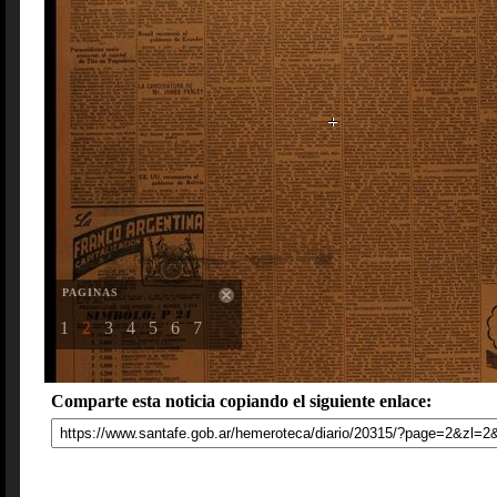
PAGINAS
1
2
3
4
5
6
7
Comparte esta noticia copiando el siguiente enlace: